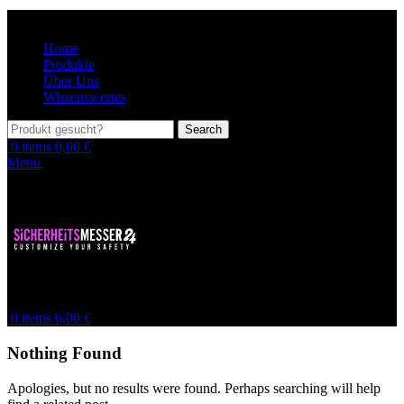
Home
Produkte
Über Uns
Wissenswertes
Search
0
items
0,00
€
Menu
0
items
0,00
€
Nothing Found
Apologies, but no results were found. Perhaps searching will help