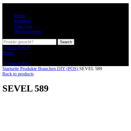
Home
Produkte
Über Uns
Wissenswertes
Search
0
items
0,00
€
Menu
0
items
0,00
€
Startseite
Produkte
Branchen
DIY (POS)
SEVEL 589
Back to products
SEVEL 589