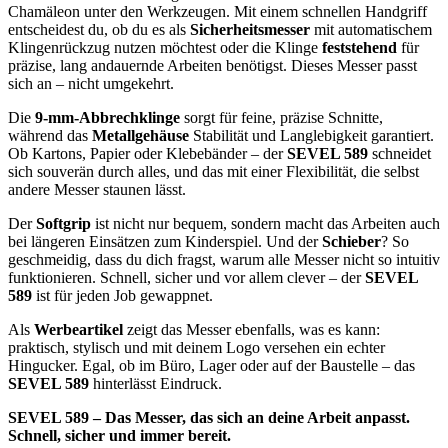
Chamäleon unter den Werkzeugen. Mit einem schnellen Handgriff
entscheidest du, ob du es als
Sicherheitsmesser
mit automatischem
Klingenrückzug nutzen möchtest oder die Klinge
feststehend
für
präzise, lang andauernde Arbeiten benötigst. Dieses Messer passt
sich an – nicht umgekehrt.
Die
9-mm-Abbrechklinge
sorgt für feine, präzise Schnitte,
während das
Metallgehäuse
Stabilität und Langlebigkeit garantiert.
Ob Kartons, Papier oder Klebebänder – der
SEVEL 589
schneidet
sich souverän durch alles, und das mit einer Flexibilität, die selbst
andere Messer staunen lässt.
Der
Softgrip
ist nicht nur bequem, sondern macht das Arbeiten auch
bei längeren Einsätzen zum Kinderspiel. Und der
Schieber
? So
geschmeidig, dass du dich fragst, warum alle Messer nicht so intuitiv
funktionieren. Schnell, sicher und vor allem clever – der
SEVEL
589
ist für jeden Job gewappnet.
Als
Werbeartikel
zeigt das Messer ebenfalls, was es kann:
praktisch, stylisch und mit deinem Logo versehen ein echter
Hingucker. Egal, ob im Büro, Lager oder auf der Baustelle – das
SEVEL 589
hinterlässt Eindruck.
SEVEL 589 – Das Messer, das sich an deine Arbeit anpasst.
Schnell, sicher und immer bereit.