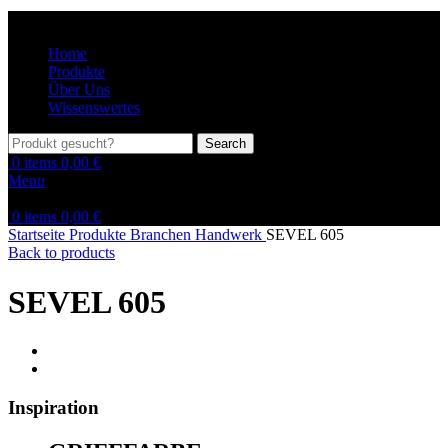
Home
Produkte
Über Uns
Wissenswertes
Search
0
items
0,00
€
Menu
0
items
0,00
€
Startseite
Produkte
Branchen
Handwerk
SEVEL 605
Back to products
SEVEL 605
Inspiration