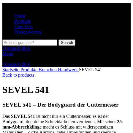
Home
Produkte
Über Uns
Wissenswertes
Search
0
items
0,00
€
Menu
0
items
0,00
€
Startseite
Produkte
Branchen
Handwerk
SEVEL 541
Back to products
SEVEL 541
SEVEL 541 – Der Bodyguard der Cuttermesser
Das
SEVEL 541
ist nicht nur ein Cuttermesser, es ist der
Bodyguard, den deine Schneidarbeiten verdienen. Mit seiner
25-
mm-Abbrechklinge
macht es Schluss mit widerspenstigen
Materialien – dicke Kartons, zähe Umreifungen und sperrige